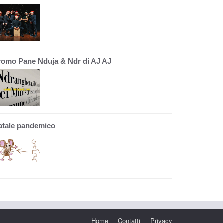
romo Pane Nduja & Ndr di AJ AJ
atale pandemico
Home
Contatti
Privacy