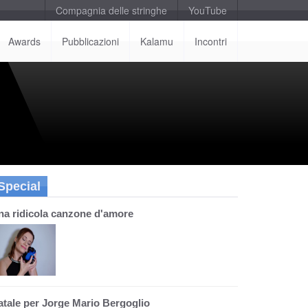
Compagnia delle stringhe
YouTube
Awards
Pubblicazioni
Kalamu
Incontri
Special
na ridicola canzone d'amore
atale per Jorge Mario Bergoglio