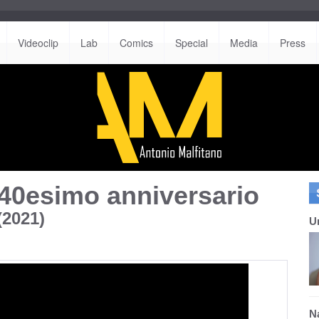
Videoclip
Lab
Comics
Special
Media
Press
 - 40esimo anniversario
(2021)
U
N