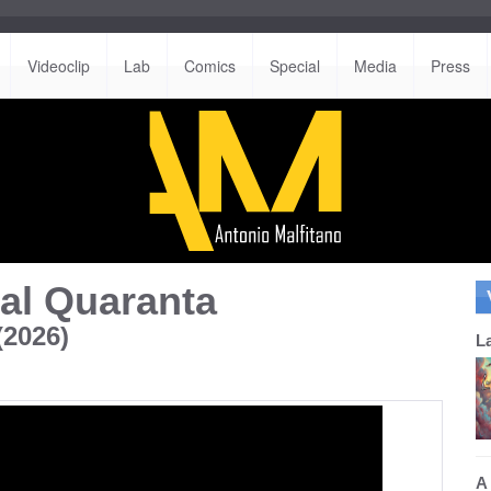
Videoclip
Lab
Comics
Special
Media
Press
al Quaranta
(2026)
L
A