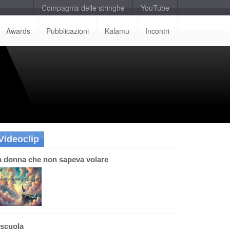
Compagnia delle stringhe
YouTube
Awards
Pubblicazioni
Kalamu
Incontri
Videoclip
a donna che non sapeva volare
 scuola