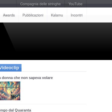
Compagnia delle stringhe
YouTube
Awards
Pubblicazioni
Kalamu
Incontri
Videoclip
a donna che non sapeva volare
engo dal Quaranta