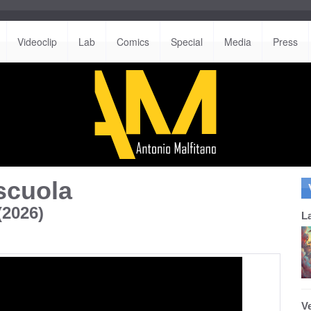
Videoclip
Lab
Comics
Special
Media
Press
scuola
(2026)
L
V